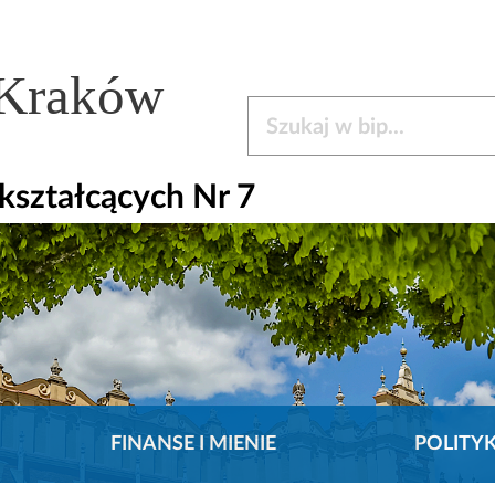
 Kraków
Szukaj w bip
kształcących Nr 7
FINANSE I MIENIE
POLITY