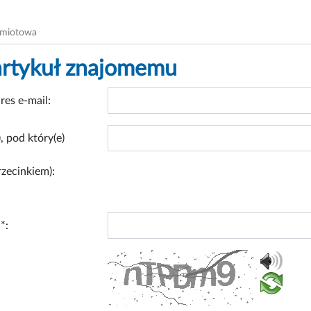
dmiotowa
artykuł znajomemu
res e-mail:
, pod który(e)
rzecinkiem):
*: