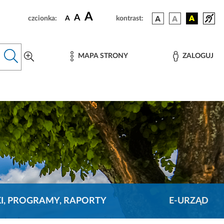
A
A
czcionka:
A
kontrast:
MAPA STRONY
ZALOGUJ
KI, PROGRAMY, RAPORTY
E-URZĄD