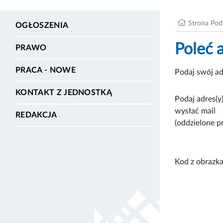
Strona Po
OGŁOSZENIA
Poleć 
PRAWO
PRACA - NOWE
Podaj swój ad
KONTAKT Z JEDNOSTKĄ
Podaj adres(y)
wysłać mail
REDAKCJA
(oddzielone p
Kod z obrazka