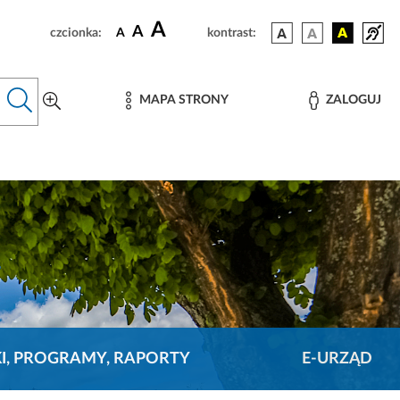
A
A
czcionka:
A
kontrast:
MAPA STRONY
ZALOGUJ
KI, PROGRAMY, RAPORTY
E-URZĄD