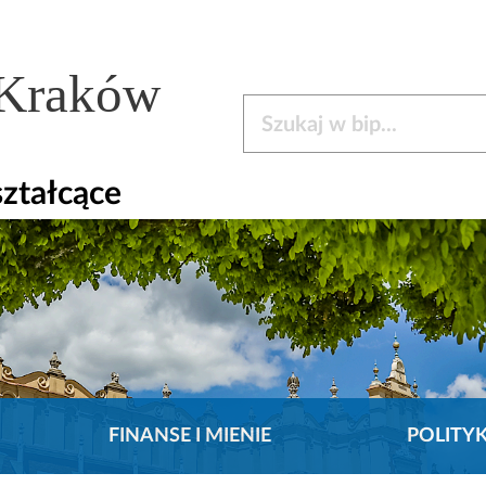
 Kraków
Szukaj w bip
ztałcące
FINANSE I MIENIE
POLITY