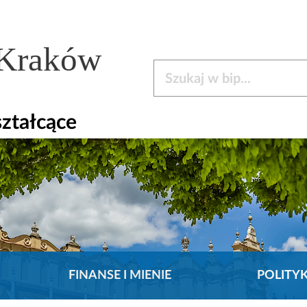
 Kraków
Szukaj w bip
ztałcące
FINANSE I MIENIE
POLITY