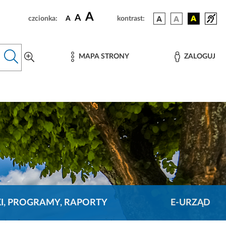
A
A
czcionka:
A
kontrast:
MAPA STRONY
ZALOGUJ
KI, PROGRAMY, RAPORTY
E-URZĄD