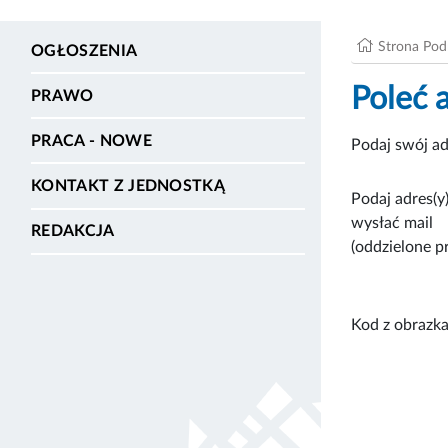
Strona Po
OGŁOSZENIA
Poleć 
PRAWO
PRACA - NOWE
Podaj swój ad
KONTAKT Z JEDNOSTKĄ
Podaj adres(y)
wysłać mail
REDAKCJA
(oddzielone p
Kod z obrazka