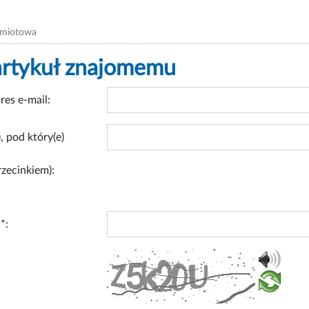
dmiotowa
artykuł znajomemu
res e-mail:
, pod który(e)
rzecinkiem):
*: