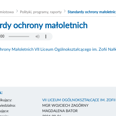
dmiotowa
Polityki, programy, raporty
Standardy ochrony małoletni
rdy ochrony małoletnich
hrony Małoletnich VII Liceum Ogólnokształcącego im. Zofii Na
:
ikujący:
VII LICEUM OGÓLNOKSZTAŁCĄCE IM. ZOFI
edzialna:
MGR WOJCIECH ZAGÓRNY
ująca:
MAGDALENA BATOR