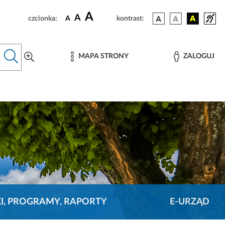
A
A
czcionka:
A
kontrast:
MAPA STRONY
ZALOGUJ
KI, PROGRAMY, RAPORTY
E-URZĄD