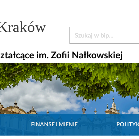
 Kraków
Szukaj w bip
tałcące im. Zofii Nałkowskiej
FINANSE I MIENIE
POLITY