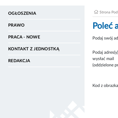
Strona Po
OGŁOSZENIA
Poleć 
PRAWO
PRACA - NOWE
Podaj swój ad
KONTAKT Z JEDNOSTKĄ
Podaj adres(y)
wysłać mail
REDAKCJA
(oddzielone p
Kod z obrazka