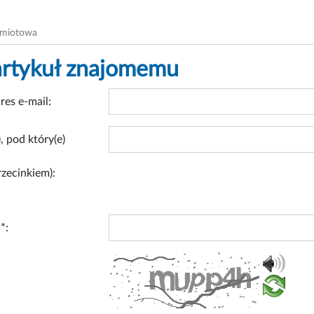
dmiotowa
artykuł znajomemu
res e-mail:
, pod który(e)
rzecinkiem):
*: