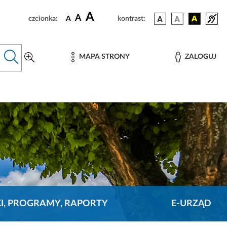
A
A
czcionka:
A
kontrast:
MAPA STRONY
ZALOGUJ
KI, PROGRAMY, RAPORTY
E-URZĄD