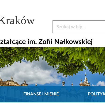
 Kraków
Szukaj w bip
tałcące im. Zofii Nałkowskiej
FINANSE I MIENIE
POLITY