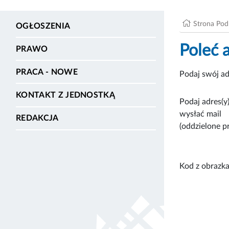
Strona Po
OGŁOSZENIA
Poleć 
PRAWO
PRACA - NOWE
Podaj swój ad
KONTAKT Z JEDNOSTKĄ
Podaj adres(y)
wysłać mail
REDAKCJA
(oddzielone p
Kod z obrazka