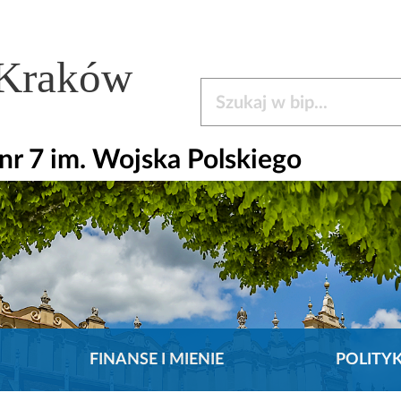
 Kraków
Szukaj w bip
r 7 im. Wojska Polskiego
FINANSE I MIENIE
POLITY