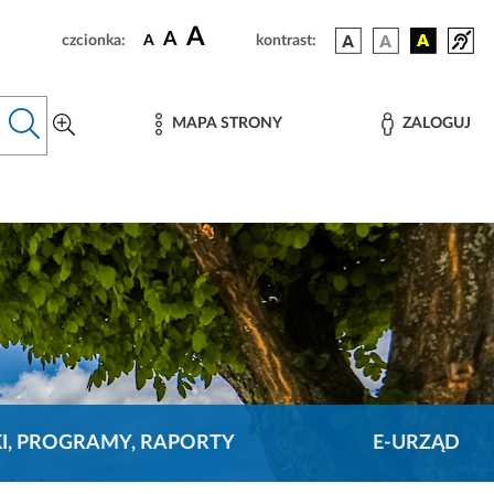
A
A
czcionka:
A
kontrast:
MAPA STRONY
ZALOGUJ
KI, PROGRAMY, RAPORTY
E-URZĄD