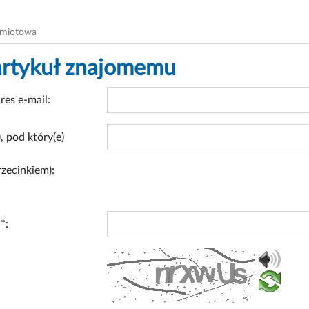
dmiotowa
artykuł znajomemu
res e-mail:
, pod który(e)
rzecinkiem):
*: