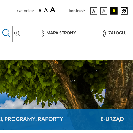
A
A
czcionka:
A
kontrast:
MAPA STRONY
ZALOGUJ
KI, PROGRAMY, RAPORTY
E-URZĄD