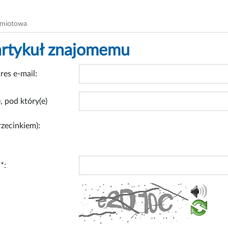
dmiotowa
artykuł znajomemu
res e-mail:
, pod który(e)
rzecinkiem):
*: