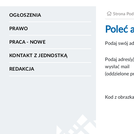
Strona Po
OGŁOSZENIA
Poleć 
PRAWO
PRACA - NOWE
Podaj swój ad
KONTAKT Z JEDNOSTKĄ
Podaj adres(y)
wysłać mail
REDAKCJA
(oddzielone p
Kod z obrazka