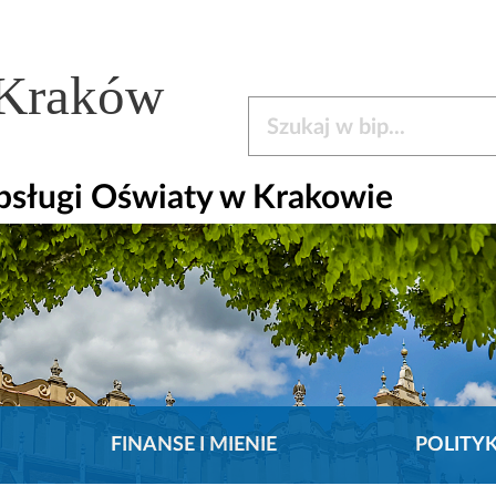
 Kraków
Szukaj w bip
bsługi Oświaty w Krakowie
FINANSE I MIENIE
POLITY