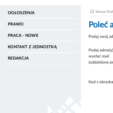
Strona Po
OGŁOSZENIA
Poleć 
PRAWO
PRACA - NOWE
Podaj swój ad
KONTAKT Z JEDNOSTKĄ
Podaj adres(y)
wysłać mail
REDAKCJA
(oddzielone p
Kod z obrazka