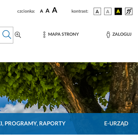
A
A
czcionka:
A
kontrast:
MAPA STRONY
ZALOGUJ
KI, PROGRAMY, RAPORTY
E-URZĄD