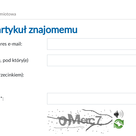
dmiotowa
artykuł znajomemu
res e-mail:
, pod który(e)
rzecinkiem):
*: