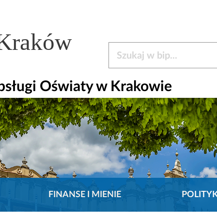
 Kraków
Szukaj w bip
bsługi Oświaty w Krakowie
FINANSE I MIENIE
POLITY