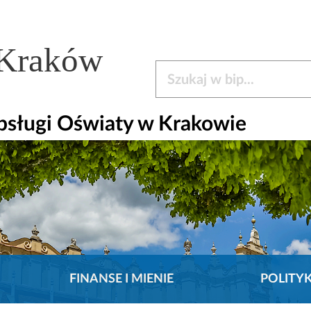
 Kraków
Szukaj w bip
bsługi Oświaty w Krakowie
FINANSE I MIENIE
POLITY