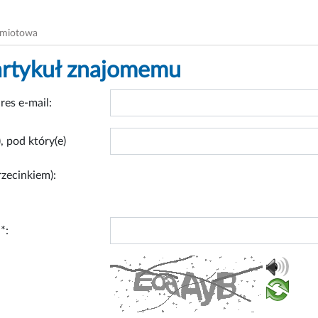
dmiotowa
artykuł znajomemu
res e-mail:
, pod który(e)
rzecinkiem):
*: