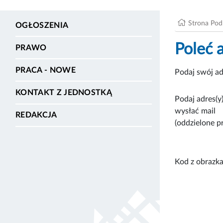
Strona Po
OGŁOSZENIA
Poleć 
PRAWO
PRACA - NOWE
Podaj swój ad
KONTAKT Z JEDNOSTKĄ
Podaj adres(y)
wysłać mail
REDAKCJA
(oddzielone p
Kod z obrazka