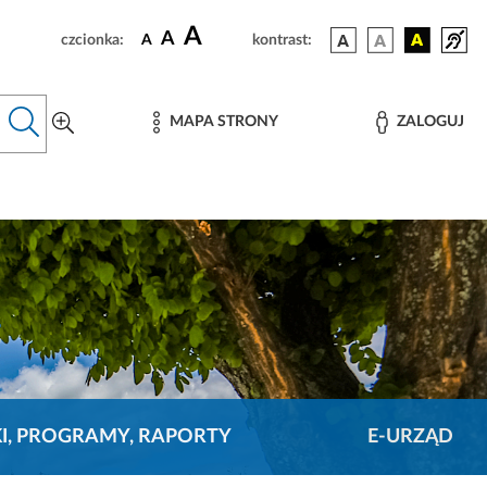
A
A
czcionka:
A
kontrast:
MAPA STRONY
ZALOGUJ
KI, PROGRAMY, RAPORTY
E-URZĄD