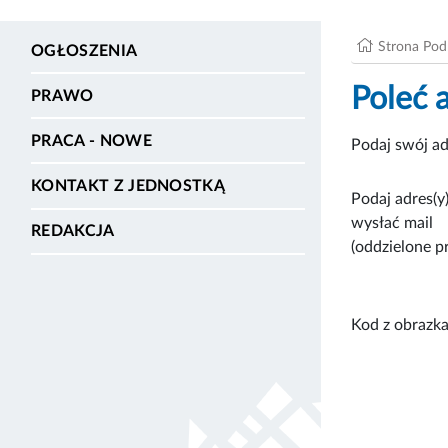
Strona Po
OGŁOSZENIA
Poleć 
PRAWO
PRACA - NOWE
Podaj swój ad
KONTAKT Z JEDNOSTKĄ
Podaj adres(y)
wysłać mail
REDAKCJA
(oddzielone p
Kod z obrazka