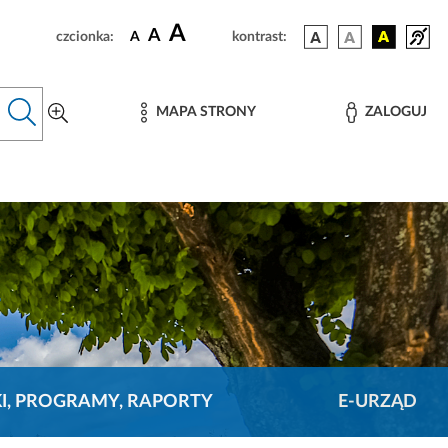
A
A
czcionka:
A
kontrast:
MAPA STRONY
ZALOGUJ
KI, PROGRAMY, RAPORTY
E-URZĄD