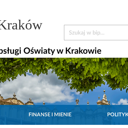
 Kraków
Szukaj w bip
bsługi Oświaty w Krakowie
FINANSE I MIENIE
POLITY