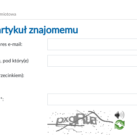
dmiotowa
artykuł znajomemu
res e-mail:
, pod który(e)
rzecinkiem):
*: