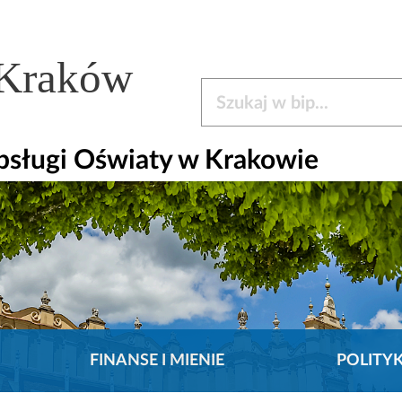
 Kraków
Szukaj w bip
bsługi Oświaty w Krakowie
FINANSE I MIENIE
POLITY