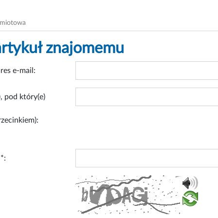
dmiotowa
artykuł znajomemu
res e-mail:
, pod który(e)
rzecinkiem):
*: