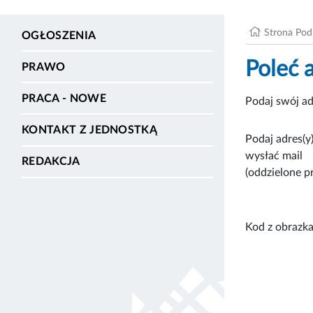
Strona Po
OGŁOSZENIA
Poleć 
PRAWO
PRACA - NOWE
Podaj swój ad
KONTAKT Z JEDNOSTKĄ
Podaj adres(y)
wysłać mail
REDAKCJA
(oddzielone p
Kod z obrazka