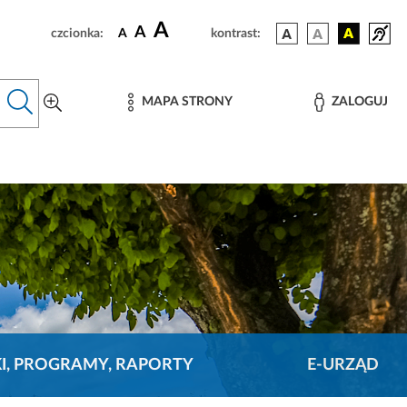
A
A
czcionka:
A
kontrast:
MAPA STRONY
ZALOGUJ
KI, PROGRAMY, RAPORTY
E-URZĄD