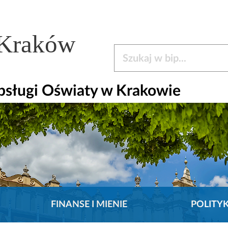
 Kraków
Szukaj w bip
bsługi Oświaty w Krakowie
FINANSE I MIENIE
POLITY