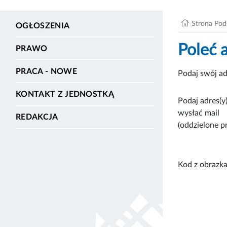
Strona Po
OGŁOSZENIA
Poleć 
PRAWO
PRACA - NOWE
Podaj swój ad
KONTAKT Z JEDNOSTKĄ
Podaj adres(y)
wysłać mail
REDAKCJA
(oddzielone p
Kod z obrazka