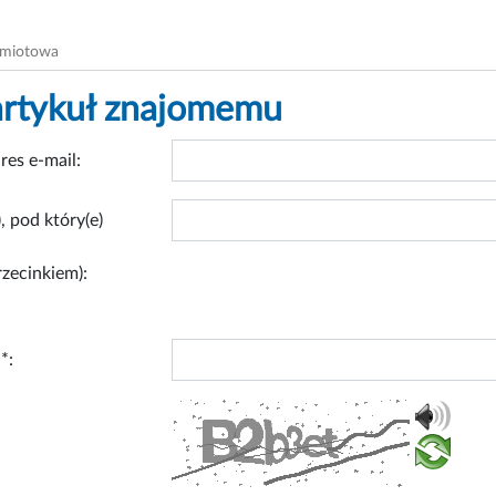
dmiotowa
artykuł znajomemu
res e-mail:
, pod który(e)
rzecinkiem):
*: