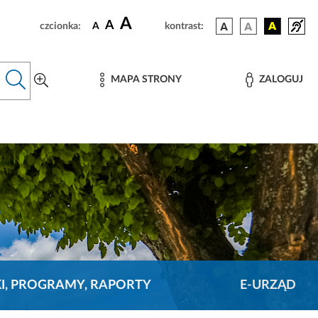
A
A
czcionka:
A
kontrast:
MAPA STRONY
ZALOGUJ
KI, PROGRAMY, RAPORTY
E-URZĄD