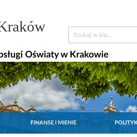
 Kraków
Szukaj w bip
bsługi Oświaty w Krakowie
FINANSE I MIENIE
POLITY