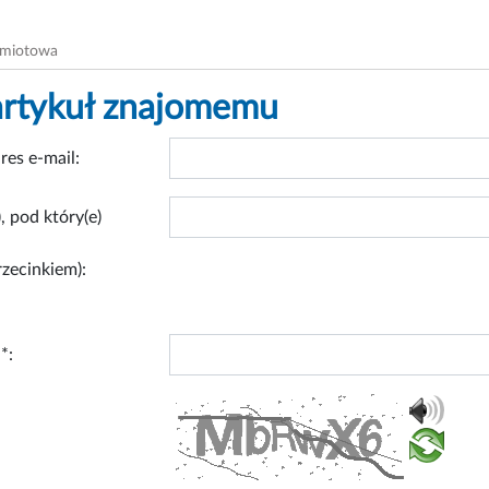
dmiotowa
artykuł znajomemu
res e-mail:
, pod który(e)
rzecinkiem):
*: