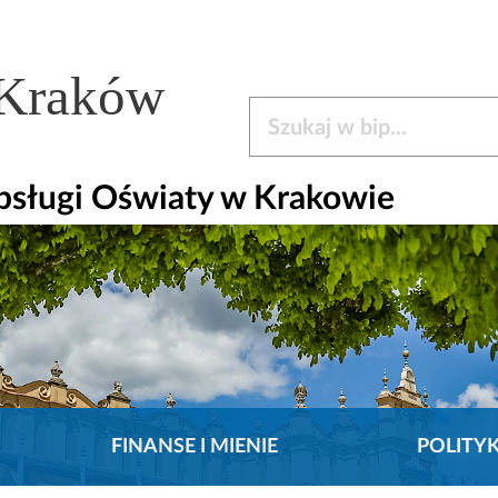
 Kraków
Szukaj w bip
bsługi Oświaty w Krakowie
FINANSE I MIENIE
POLITY