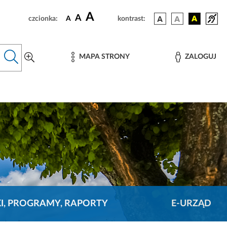
A
A
czcionka:
A
kontrast:
MAPA STRONY
ZALOGUJ
KI, PROGRAMY, RAPORTY
E-URZĄD