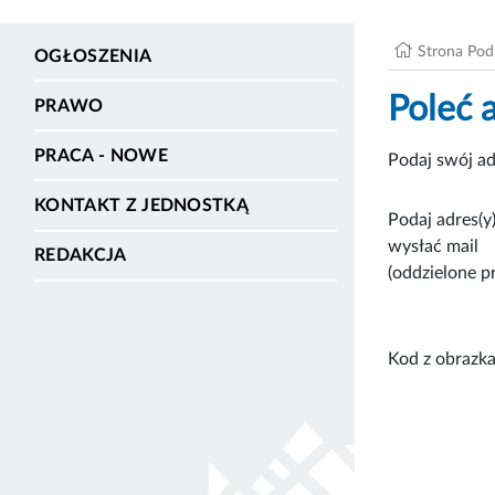
Strona Po
OGŁOSZENIA
Poleć 
PRAWO
PRACA - NOWE
Podaj swój ad
KONTAKT Z JEDNOSTKĄ
Podaj adres(y)
wysłać mail
REDAKCJA
(oddzielone p
Kod z obrazka