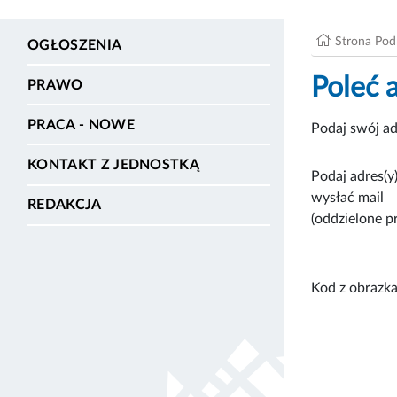
Strona Po
OGŁOSZENIA
Poleć 
PRAWO
PRACA - NOWE
Podaj swój ad
KONTAKT Z JEDNOSTKĄ
Podaj adres(y)
wysłać mail
REDAKCJA
(oddzielone p
Kod z obrazka