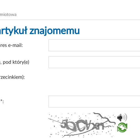
dmiotowa
artykuł znajomemu
res e-mail:
, pod który(e)
rzecinkiem):
*: