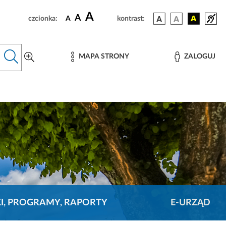
A
A
czcionka:
A
kontrast:
MAPA STRONY
ZALOGUJ
KI, PROGRAMY, RAPORTY
E-URZĄD