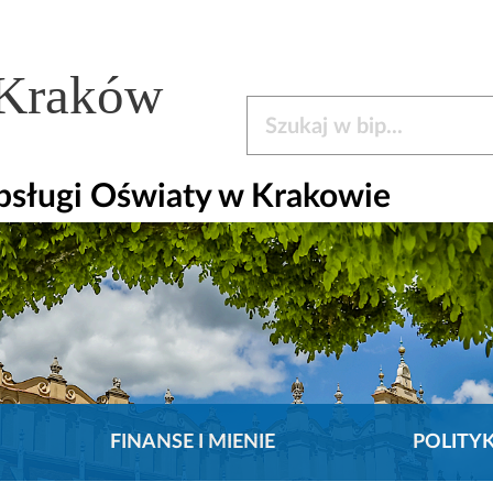
 Kraków
Szukaj w bip
bsługi Oświaty w Krakowie
FINANSE I MIENIE
POLITY