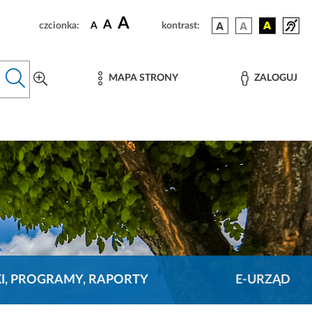
A
A
czcionka:
A
kontrast:
MAPA STRONY
ZALOGUJ
KI, PROGRAMY, RAPORTY
E-URZĄD