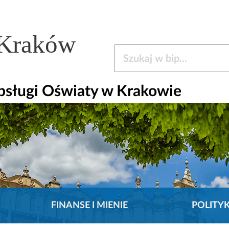
 Kraków
Szukaj w bip
bsługi Oświaty w Krakowie
FINANSE I MIENIE
POLITY