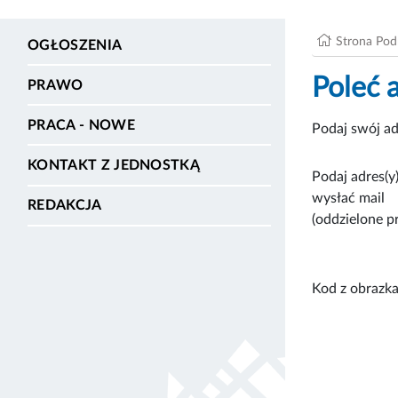
Strona Po
OGŁOSZENIA
Poleć 
PRAWO
PRACA - NOWE
Podaj swój ad
KONTAKT Z JEDNOSTKĄ
Podaj adres(y)
wysłać mail
REDAKCJA
(oddzielone p
Kod z obrazka