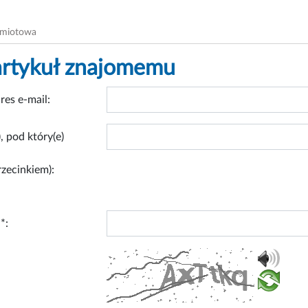
dmiotowa
artykuł znajomemu
res e-mail:
, pod który(e)
rzecinkiem):
*: