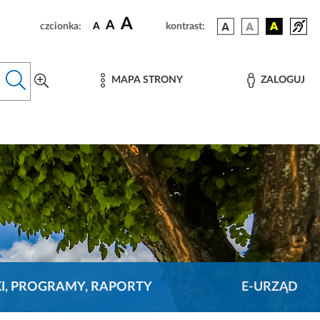
A
A
czcionka:
A
kontrast:
MAPA STRONY
ZALOGUJ
KI, PROGRAMY, RAPORTY
E-URZĄD