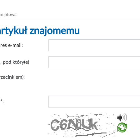
dmiotowa
artykuł znajomemu
res e-mail:
, pod który(e)
rzecinkiem):
*: