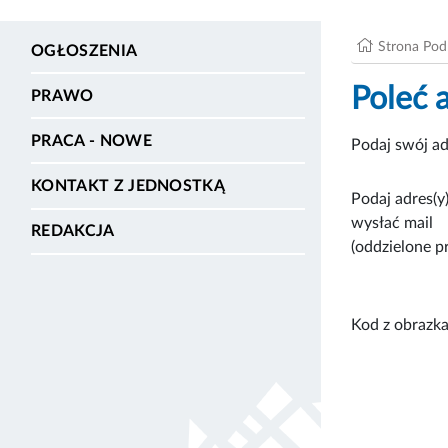
Strona Po
OGŁOSZENIA
Poleć 
PRAWO
PRACA - NOWE
Podaj swój ad
KONTAKT Z JEDNOSTKĄ
Podaj adres(y)
wysłać mail
REDAKCJA
(oddzielone p
Kod z obrazka