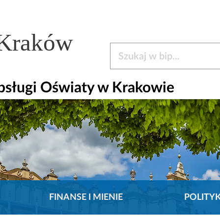
 Kraków
Szukaj w bip
bsługi Oświaty w Krakowie
FINANSE I MIENIE
POLITY