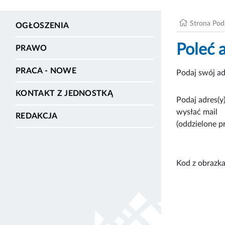
Strona Po
OGŁOSZENIA
Poleć 
PRAWO
PRACA - NOWE
Podaj swój ad
KONTAKT Z JEDNOSTKĄ
Podaj adres(y)
wysłać mail
REDAKCJA
(oddzielone p
Kod z obrazka