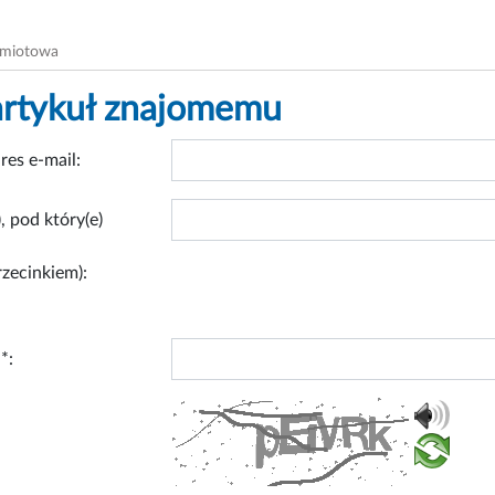
dmiotowa
artykuł znajomemu
res e-mail:
, pod który(e)
rzecinkiem):
*: