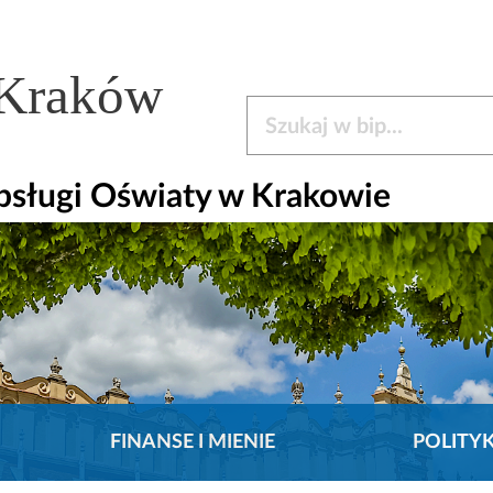
 Kraków
Szukaj w bip
bsługi Oświaty w Krakowie
FINANSE I MIENIE
POLITY