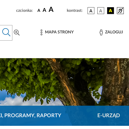
A
A
czcionka:
A
kontrast:
MAPA STRONY
ZALOGUJ
KI, PROGRAMY, RAPORTY
E-URZĄD