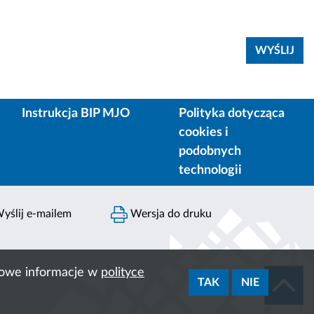
Instrukcja BIP MJO
Polityka dotycząca
cookies i
podobnych
technologii
yślij e-mailem
Wersja do druku
ółowe informacje w
polityce
TAK
NIE