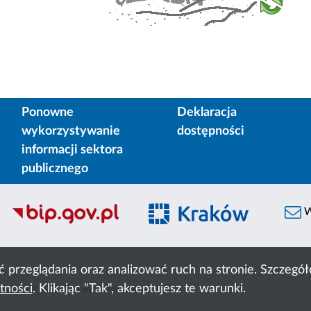
Ponowne
Deklaracja
wykorzystywanie
dostępności
informacji sektora
publicznego
W
ć przeglądania oraz analizować ruch na stronie. Szczeg
tności
. Klikając "Tak", akceptujesz te warunki.
 Cyfronet AGH
liczba wyświetleń:
231810271