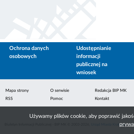
Ochrona danych
Udostępnianie
osobowych
informacji
publicznej na
wniosek
Mapa strony
O serwisie
Redakcja BIP MK
RSS
Pomoc
Kontakt
Używamy plików cookie, aby poprawić jakoś
prywa
Biuletyn Informacji Publicznej - BIP MK © 2003-2026,
Urząd Miasta Krakowa
,
ACK