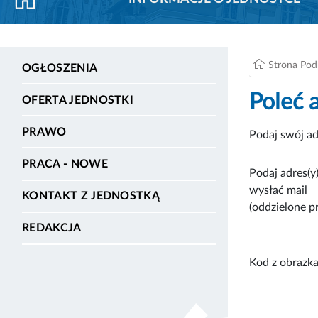
Strona Po
OGŁOSZENIA
Poleć 
OFERTA JEDNOSTKI
PRAWO
Podaj swój ad
PRACA - NOWE
Podaj adres(y)
wysłać mail
KONTAKT Z JEDNOSTKĄ
(oddzielone p
REDAKCJA
Kod z obrazka