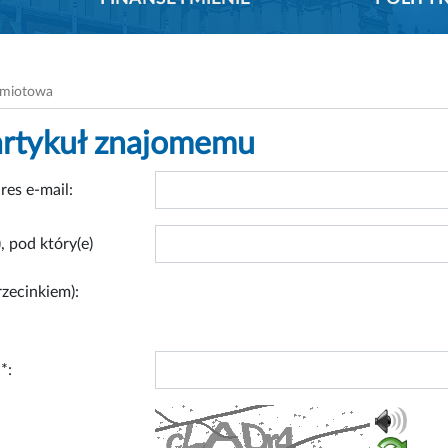
dmiotowa
artykuł znajomemu
res e-mail:
, pod który(e)
rzecinkiem):
*: