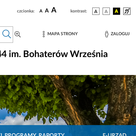
A
A
czcionka:
A
kontrast:
MAPA STRONY
ZALOGUJ
44 im. Bohaterów Września
KI, PROGRAMY, RAPORTY
E-URZĄD