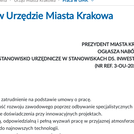
ówna
Urząd Miasta Krakowa
Praca w UMK
w Urzędzie Miasta Krakowa
PREZYDENT MIASTA 
OGŁASZA NAB
STANOWISKO URZĘDNICZE W STANOWISKACH DS. INWEST
(NR REF. 3-OU-20
e zatrudnienie na podstawie umowy o pracę.
ść rozwoju zawodowego poprzez odbywanie specjalistycznych 
e doświadczenia przy innowacyjnych projektach.
, odpowiedzialną i pełną wyzwań pracę w przyjaznej atmosferze
do najnowszych technologii.