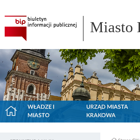
Miasto
WŁADZE I
URZĄD MIASTA
MIASTO
KRAKOWA