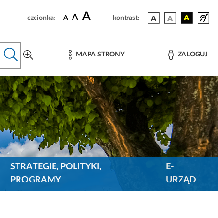
A
A
czcionka:
A
kontrast:
MAPA STRONY
ZALOGUJ
STRATEGIE, POLITYKI,
E-
PROGRAMY
URZĄD