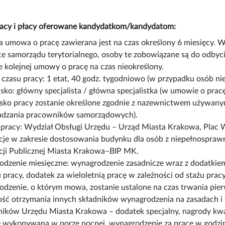
racy i płacy oferowane kandydatkom/kandydatom:
a umowa o pracę zawierana jest na czas określony 6 miesięcy. 
ce samorządu terytorialnego, osoby te zobowiązane są do odbyc
e kolejnej umowy o pracę na czas nieokreślony.
czasu pracy: 1 etat, 40 godz. tygodniowo (w przypadku osób ni
sko: główny specjalista / główna specjalistka (w umowie o pra
sko pracy zostanie określone zgodnie z nazewnictwem używan
dzania pracowników samorządowych).
 pracy: Wydział Obsługi Urzędu – Urząd Miasta Krakowa, Plac 
cje w zakresie dostosowania budynku dla osób z niepełnosprawn
cji Publicznej Miasta Krakowa–BIP MK.
dzenie miesięczne: wynagrodzenie zasadnicze wraz z dodatkiem
u pracy, dodatek za wieloletnią pracę w zależności od stażu pra
dzenie, o którym mowa, zostanie ustalone na czas trwania pier
ść otrzymania innych składników wynagrodzenia na zasadach i
ików Urzędu Miasta Krakowa – dodatek specjalny, nagrody kwar
ę wykonywaną w porze nocnej, wynagrodzenie za pracę w godzi