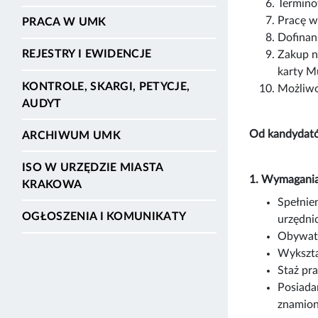
Termino
Pracę w
PRACA W UMK
Dofinan
REJESTRY I EWIDENCJE
Zakup n
karty Mu
KONTROLE, SKARGI, PETYCJE,
Możliwo
AUDYT
Od kandydató
ARCHIWUM UMK
ISO W URZĘDZIE MIASTA
1. Wymagania
KRAKOWA
Spełnie
OGŁOSZENIA I KOMUNIKATY
urzędni
Obywate
Wykszta
Staż pra
Posiadan
znamion