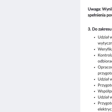
Uwaga: Wynik
spełnienia p
3. Do zakres
Udział 
wytyczn
Weryfik
Kontrola
odbiora
Opracow
przygot
Udział w
Przygot
Współpr
Udział 
Przygot
elektry