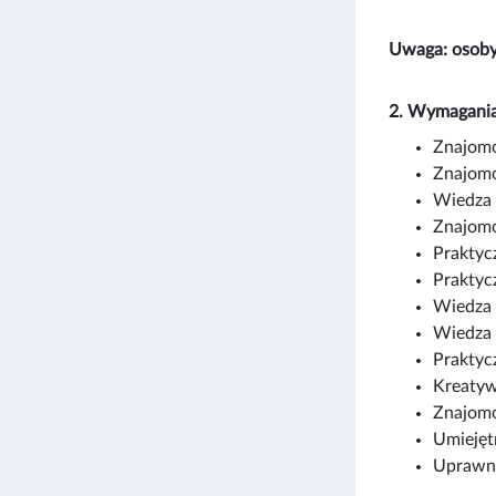
Uwaga: osoby
2. Wymagania
Znajomo
Znajomo
Wiedza 
Znajomo
Praktyc
Praktyc
Wiedza 
Wiedza 
Praktyc
Kreatywn
Znajomo
Umiejęt
Uprawni