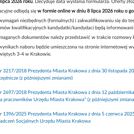
 lipca 2026 roku
. Decyduje data wysłania formularza. Oferty zł
kacyjne odbędą się
w formie online w dniu 8 lipca 2026 roku o go
wymagań niezbędnych (formalnych) i zakwalifikowaniu się do te
zmów kwalifikacyjnych kandydatki/kandydaci będą informowani 
maganych dokumentów należy przedstawić w trakcie rozmowy kw
wynikach naboru będzie umieszczona na stronie internetowej ww
więtych 3-4 w Krakowie.
nr 3217/2018 Prezydenta Miasta Krakowa z dnia 30 listopada 
zędnicze (z późniejszymi zmianami)
nr 2697/2018 Prezydenta Miasta Krakowa z dnia 12 październi
a pracowników Urzędu Miasta Krakowa” (z późniejszymi zmiana
nr 1396/2025 Prezydenta Miasta Krakowa z dnia 5 czerwca 20
adczeń Socjalnych Urzędu Miasta Krakowa