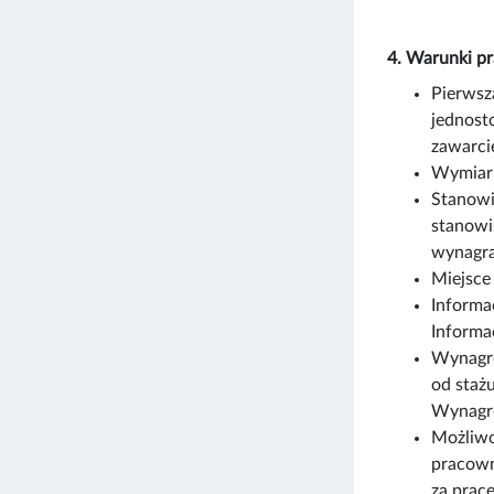
4. Warunki p
Pierwsz
jednost
zawarci
Wymiar 
Stanowi
stanowi
wynagra
Miejsce
Informa
Informa
Wynagro
od staż
Wynagro
Możliwo
pracown
za prac