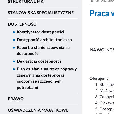
Strona Gł
STRUKTURA UMK
Praca 
STANOWISKA SPECJALISTYCZNE
DOSTĘPNOŚĆ
Koordynator dostępności
Dostępność architektoniczna
Raport o stanie zapewniania
NA WOLNE 
dostępności
Deklaracja dostępności
Plan działania na rzecz poprawy
zapewniania dostępności
Oferujemy:
osobom ze szczególnymi
Stabiln
potrzebami
Możliwo
Zdobyci
PRAWO
Ciekawą
Dostęp 
OŚWIADCZENIA MAJĄTKOWE