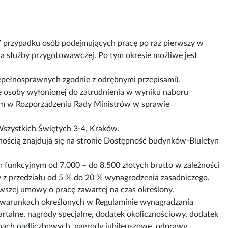
W przypadku osób podejmujących pracę po raz pierwszy w
ia służby przygotowawczej. Po tym okresie możliwe jest
epełnosprawnych zgodnie z odrębnymi przepisami).
cę osoby wyłonionej do zatrudnienia w wyniku naboru
ym w Rozporządzeniu Rady Ministrów w sprawie
Wszystkich Świętych 3-4, Kraków.
ością znajdują się na stronie Dostępność budynków-Biuletyn
 funkcyjnym od 7.000 – do 8.500 złotych brutto w zależności
cy z przedziału od 5 % do 20 % wynagrodzenia zasadniczego.
wszej umowy o pracę zawartej na czas określony.
 warunkach określonych w Regulaminie wynagradzania
talne, nagrody specjalne, dodatek okolicznościowy, dodatek
nach nadliczbowych, nagrody jubileuszowe, odprawy