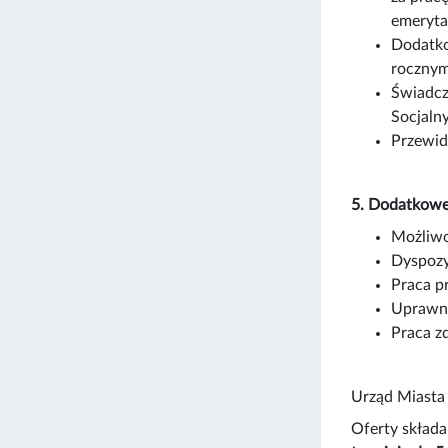
emeryta
Dodatko
rocznym
Świadcz
Socjaln
Przewid
5. Dodatkowe
Możliwo
Dyspozy
Praca p
Uprawni
Praca z
Urząd Miasta
Oferty składa