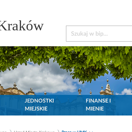
 Kraków
Szukaj w bip
JEDNOSTKI
FINANSE I
MIEJSKIE
MIENIE