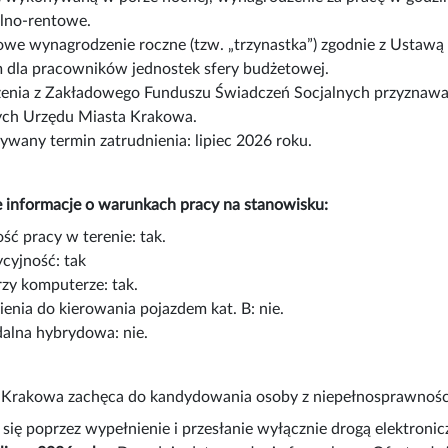
lno-rentowe.
we wynagrodzenie roczne (tzw. „trzynastka”) zgodnie z Ustaw
 dla pracowników jednostek sfery budżetowej.
enia z Zakładowego Funduszu Świadczeń Socjalnych przyznaw
ych Urzędu Miasta Krakowa.
ywany termin zatrudnienia: lipiec 2026 roku.
 informacje o warunkach pracy na stanowisku:
ść pracy w terenie: tak.
cyjność: tak
rzy komputerze: tak.
enia do kierowania pojazdem kat. B: nie.
dalna hybrydowa: nie.
 Krakowa zachęca do kandydowania osoby z niepełnosprawnościa
 się poprzez wypełnienie i przesłanie wyłącznie drogą elektron