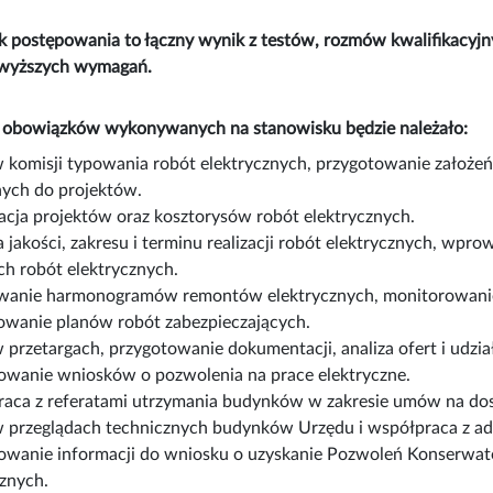
 postępowania to łączny wynik z testów, rozmów kwalifikacyjn
owyższych wymagań.
u obowiązków wykonywanych na stanowisku będzie należało:
w komisji typowania robót elektrycznych, przygotowanie założeń
ych do projektów.
acja projektów oraz kosztorysów robót elektrycznych.
 jakości, zakresu i terminu realizacji robót elektrycznych, wpro
ch robót elektrycznych.
anie harmonogramów remontów elektrycznych, monitorowanie ich 
owanie planów robót zabezpieczających.
 przetargach, przygotowanie dokumentacji, analiza ofert i udzia
owanie wniosków o pozwolenia na prace elektryczne.
aca z referatami utrzymania budynków w zakresie umów na dosta
w przeglądach technicznych budynków Urzędu i współpraca z a
owanie informacji do wniosku o uzyskanie Pozwoleń Konserwat
cznych.