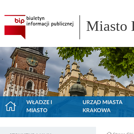
Miasto
WŁADZE I
URZĄD MIASTA
MIASTO
KRAKOWA