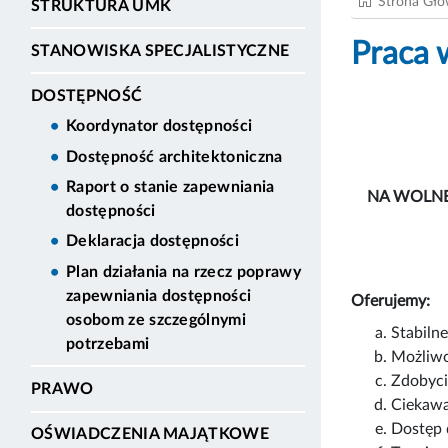
Strona Gł
STRUKTURA UMK
Praca 
STANOWISKA SPECJALISTYCZNE
DOSTĘPNOŚĆ
Koordynator dostępności
Dostępność architektoniczna
Raport o stanie zapewniania
NA WOLNE
dostępności
Deklaracja dostępności
Plan działania na rzecz poprawy
zapewniania dostępności
Oferujemy:
osobom ze szczególnymi
Stabiln
potrzebami
Możliwo
Zdobyci
PRAWO
Ciekawą
Dostęp 
OŚWIADCZENIA MAJĄTKOWE