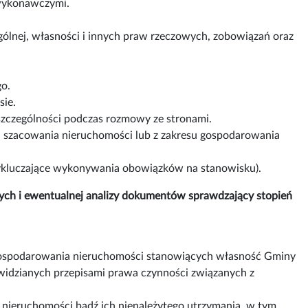
wykonawczymi.
ólnej, własności i innych praw rzeczowych, zobowiązań oraz
o.
sie.
 szczególności podczas rozmowy ze stronami.
szacowania nieruchomości lub z zakresu gospodarowania
 wykluczające wykonywania obowiązków na stanowisku).
ych i ewentualnej analizy dokumentów sprawdzający stopień
agospodarowania nieruchomości stanowiących własność Gminy
widzianych przepisami prawa czynności związanych z
 nieruchomości bądź ich nienależytego utrzymania, w tym