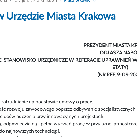
ówna
Urząd Miasta Krakowa
Praca w UMK
w Urzędzie Miasta Krakowa
PREZYDENT MIASTA 
OGŁASZA NAB
 STANOWISKO URZĘDNICZE W REFERACIE UPRAWNIEŃ WŁ
ETATY)
(NR REF. 9-GS-20
e zatrudnienie na podstawie umowy o pracę.
ść rozwoju zawodowego poprzez odbywanie specjalistycznych 
e doświadczenia przy innowacyjnych projektach.
, odpowiedzialną i pełną wyzwań pracę w przyjaznej atmosferze
do najnowszych technologii.