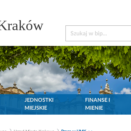
 Kraków
Szukaj w bip
JEDNOSTKI
FINANSE I
MIEJSKIE
MIENIE