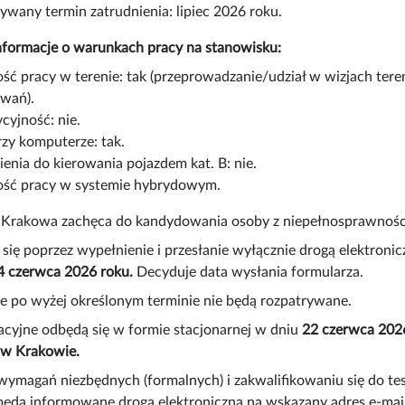
ywany termin zatrudnienia: lipiec 2026 roku.
formacje o warunkach pracy na stanowisku:
ść pracy w terenie: tak (przeprowadzanie/udział w wizjach t
wań).
cyjność: nie.
rzy komputerze: tak.
enia do kierowania pojazdem kat. B: nie.
ść pracy w systemie hybrydowym.
 Krakowa zachęca do kandydowania osoby z niepełnosprawnościa
 się poprzez wypełnienie i przesłanie wyłącznie drogą elektron
4 czerwca 2026 roku.
Decyduje data wysłania formularza.
e po wyżej określonym terminie nie będą rozpatrywane.
kacyjne odbędą się w formie stacjonarnej w dniu
22 czerwca 2026
 w Krakowie.
wymagań niezbędnych (formalnych) i zakwalifikowaniu się do te
będą informowane drogą elektroniczną na wskazany adres e-mai