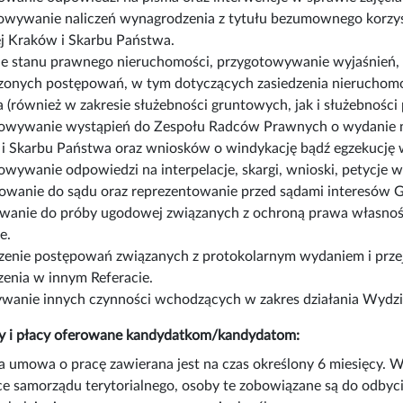
owywanie naliczeń wynagrodzenia z tytułu bezumownego korzy
ej Kraków i Skarbu Państwa.
ie stanu prawnego nieruchomości, przygotowywanie wyjaśnień, 
onych postępowań, w tym dotyczących zasiedzenia nieruchomo
(również w zakresie służebności gruntowych, jak i służebności 
owywanie wystąpień do Zespołu Radców Prawnych o wydanie n
i Skarbu Państwa oraz wniosków o windykację bądź egzekucję 
owywanie odpowiedzi na interpelacje, skargi, wnioski, petycje 
wanie do sądu oraz reprezentowanie przed sądami interesów 
wanie do próby ugodowej związanych z ochroną prawa własnoś
e.
enie postępowań związanych z protokolarnym wydaniem i prze
enia w innym Referacie.
anie innych czynności wchodzących w zakres działania Wydzi
y i płacy oferowane kandydatkom/kandydatom:
a umowa o pracę zawierana jest na czas określony 6 miesięcy. 
ce samorządu terytorialnego, osoby te zobowiązane są do odbyc