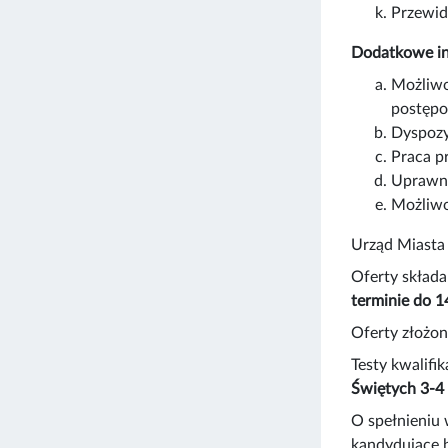
Przewid
Dodatkowe in
Możliwo
postępo
Dyspozy
Praca p
Uprawni
Możliwo
Urząd Miasta
Oferty składa
terminie do 1
Oferty złożon
Testy kwalifi
Świętych 3-4
O spełnieniu 
kandydujące 