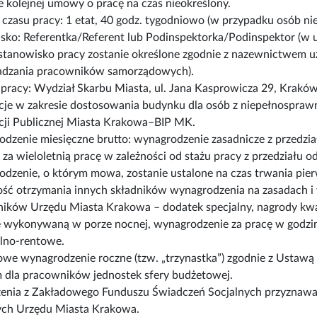
e kolejnej umowy o pracę na czas nieokreślony.
czasu pracy: 1 etat, 40 godz. tygodniowo (w przypadku osób ni
sko: Referentka/Referent lub Podinspektorka/Podinspektor (w 
stanowisko pracy zostanie określone zgodnie z nazewnictwem
dzania pracowników samorządowych).
 pracy: Wydział Skarbu Miasta, ul. Jana Kasprowicza 29, Kraków
cje w zakresie dostosowania budynku dla osób z niepełnosprawn
cji Publicznej Miasta Krakowa–BIP MK.
dzenie miesięczne brutto: wynagrodzenie zasadnicze z przedziału
 za wieloletnią pracę w zależności od stażu pracy z przedziału 
dzenie, o którym mowa, zostanie ustalone na czas trwania pier
ść otrzymania innych składników wynagrodzenia na zasadach i
ików Urzędu Miasta Krakowa – dodatek specjalny, nagrody kwar
ę wykonywaną w porze nocnej, wynagrodzenie za pracę w godzi
lno-rentowe.
we wynagrodzenie roczne (tzw. „trzynastka”) zgodnie z Ustaw
 dla pracowników jednostek sfery budżetowej.
enia z Zakładowego Funduszu Świadczeń Socjalnych przyznaw
ych Urzędu Miasta Krakowa.