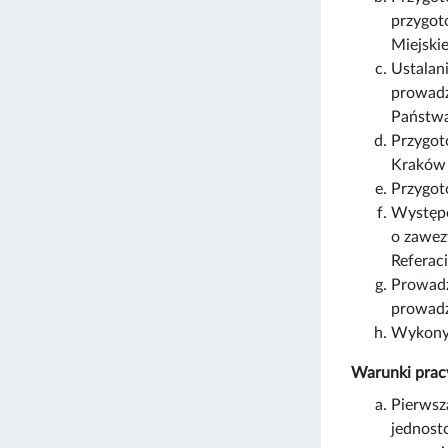
przygot
Miejski
Ustalan
prowadz
Państwa 
Przygot
Kraków 
Przygot
Występo
o zawez
Referaci
Prowadz
prowadz
Wykonyw
Warunki prac
Pierwsz
jednost