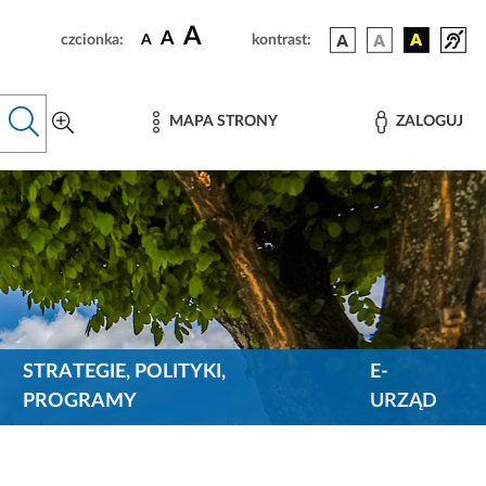
A
A
czcionka:
A
kontrast:
MAPA STRONY
ZALOGUJ
STRATEGIE, POLITYKI,
E-
PROGRAMY
URZĄD