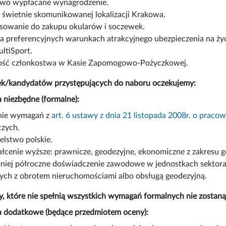
wo wypłacane wynagrodzenie.
 świetnie skomunikowanej lokalizacji Krakowa.
sowanie do zakupu okularów i soczewek.
a preferencyjnych warunkach atrakcyjnego ubezpieczenia na życi
ltiSport.
ść członkostwa w Kasie Zapomogowo-Pożyczkowej.
k/kandydatów przystępujących do naboru oczekujemy:
 niezbędne (formalne):
nie wymagań z
art. 6 ustawy z dnia 21 listopada 2008r. o pra
czych.
lstwo polskie.
łcenie wyższe: prawnicze, geodezyjne, ekonomiczne z zakresu 
niej półroczne doświadczenie zawodowe w jednostkach sektora 
ych z obrotem nieruchomościami albo obsługą geodezyjną.
, które nie spełnią wszystkich wymagań formalnych nie zosta
 dodatkowe (będące przedmiotem oceny):