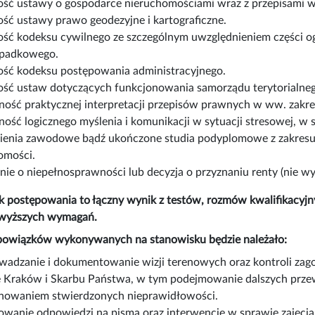
ść ustawy o gospodarce nieruchomościami wraz z przepisami 
ść ustawy prawo geodezyjne i kartograficzne.
ść kodeksu cywilnego ze szczególnym uwzględnieniem części og
spadkowego.
ść kodeksu postępowania administracyjnego.
ść ustaw dotyczących funkcjonowania samorządu terytorialneg
ność praktycznej interpretacji przepisów prawnych w ww. zakre
ność logicznego myślenia i komunikacji w sytuacji stresowej, w
enia zawodowe bądź ukończone studia podyplomowe z zakresu 
omości.
nie o niepełnosprawności lub decyzja o przyznaniu renty (nie
 postępowania to łączny wynik z testów, rozmów kwalifikacyjn
owyższych wymagań.
bowiązków wykonywanych na stanowisku będzie należało:
wadzanie i dokumentowanie wizji terenowych oraz kontroli z
e Kraków i Skarbu Państwa, w tym podejmowanie dalszych prze
nowaniem stwierdzonych nieprawidłowości.
owanie odpowiedzi na pisma oraz interwencje w sprawie zajęcia