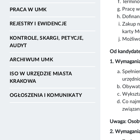
Termino
Pracę w
PRACA W UMK
Dofinan
REJESTRY I EWIDENCJE
Zakup n
karty Mu
KONTROLE, SKARGI, PETYCJE,
Możliwo
AUDYT
Od kandydate
ARCHIWUM UMK
1. Wymagania
Spełnie
ISO W URZĘDZIE MIASTA
urzędni
KRAKOWA
Obywate
Wykszta
OGŁOSZENIA I KOMUNIKATY
Co najm
związan
Uwaga: Osoby
2. Wymagania