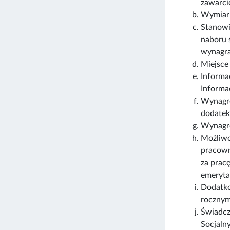
zawarci
Wymiar 
Stanowi
naboru 
wynagra
Miejsce
Informa
Informa
Wynagro
dodatek
Wynagro
Możliwo
pracown
za prac
emeryta
Dodatko
rocznym
Świadcz
Socjaln