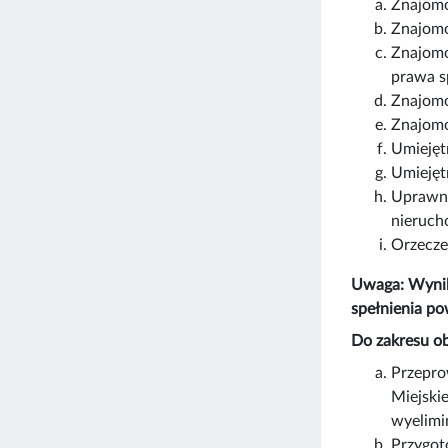
Znajomo
Znajomo
Znajomo
prawa 
Znajomo
Znajomo
Umiejęt
Umiejęt
Uprawni
nieruch
Orzecze
Uwaga: Wynik
spełnienia p
Do zakresu o
Przepro
Miejski
wyelimi
Przygot