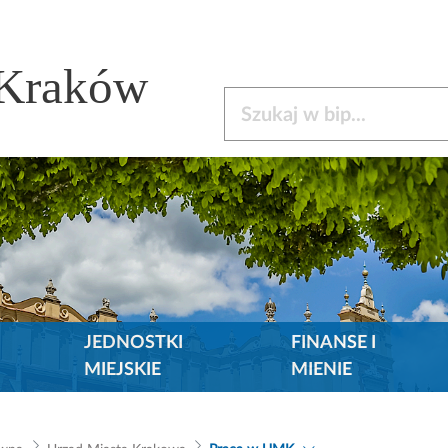
 Kraków
Szukaj w bip
JEDNOSTKI
FINANSE I
MIEJSKIE
MIENIE