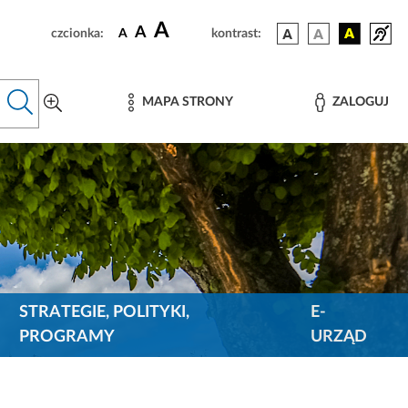
A
A
czcionka:
A
kontrast:
MAPA STRONY
ZALOGUJ
STRATEGIE, POLITYKI,
E-
PROGRAMY
URZĄD