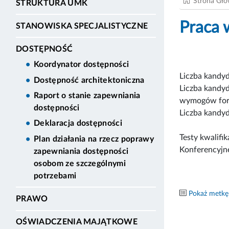
Strona Gł
STRUKTURA UMK
Praca 
STANOWISKA SPECJALISTYCZNE
DOSTĘPNOŚĆ
Koordynator dostępności
Liczba kandyd
Dostępność architektoniczna
Liczba kandyd
Raport o stanie zapewniania
wymogów for
dostępności
Liczba kandyd
Deklaracja dostępności
Testy kwalifi
Plan działania na rzecz poprawy
Konferencyjne
zapewniania dostępności
osobom ze szczególnymi
potrzebami
Pokaż metkę
PRAWO
OŚWIADCZENIA MAJĄTKOWE