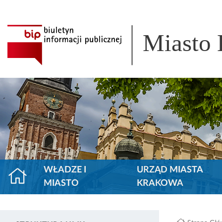
Miasto
WŁADZE I
URZĄD MIASTA
MIASTO
KRAKOWA