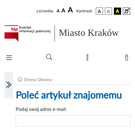
A
A
czcionka:
A
kontrast:
Miasto Kraków
Strona Główna
Poleć artykuł znajomemu
Podaj swój adres e-mail: