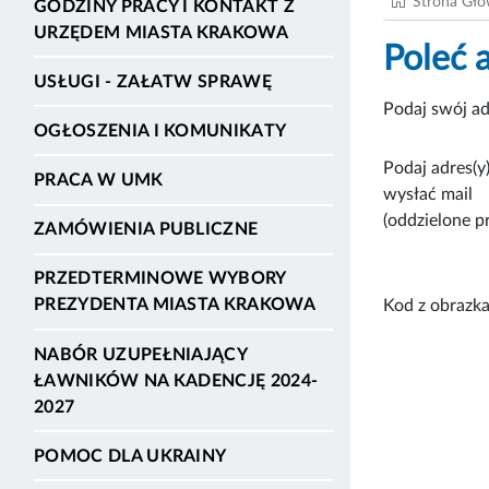
Strona Gł
GODZINY PRACY I KONTAKT Z
URZĘDEM MIASTA KRAKOWA
Poleć 
USŁUGI - ZAŁATW SPRAWĘ
Podaj swój ad
OGŁOSZENIA I KOMUNIKATY
Podaj adres(y)
PRACA W UMK
wysłać mail
(oddzielone p
ZAMÓWIENIA PUBLICZNE
PRZEDTERMINOWE WYBORY
PREZYDENTA MIASTA KRAKOWA
Kod z obrazka
NABÓR UZUPEŁNIAJĄCY
ŁAWNIKÓW NA KADENCJĘ 2024-
2027
POMOC DLA UKRAINY