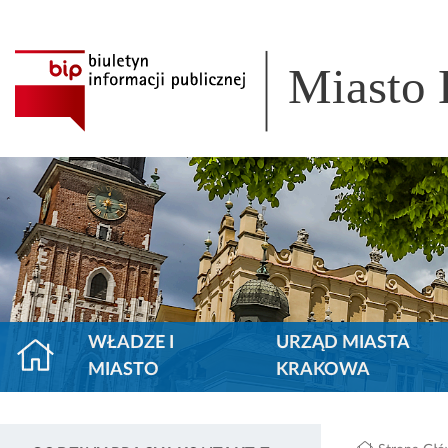
Miasto
WŁADZE I
URZĄD MIASTA
MIASTO
KRAKOWA