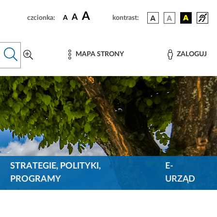
A
A
czcionka:
A
kontrast:
MAPA STRONY
ZALOGUJ
STRATEGIE, POLITYKI,
E-
PROGRAMY
URZĄD