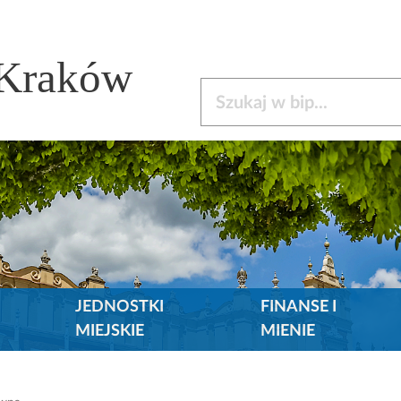
 Kraków
Szukaj w bip
JEDNOSTKI
FINANSE I
MIEJSKIE
MIENIE