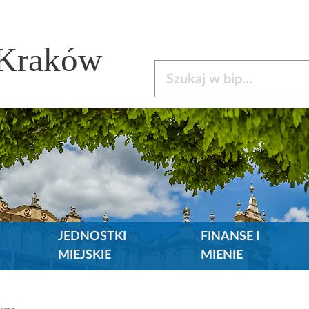
 Kraków
Szukaj w bip
JEDNOSTKI
FINANSE I
MIEJSKIE
MIENIE