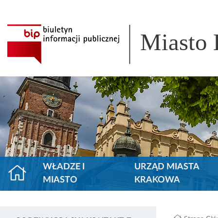
Miasto
WŁADZE I
URZĄD MIASTA
MIASTO
KRAKOWA