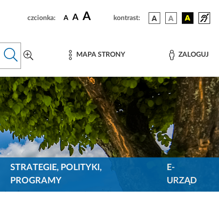
A
A
czcionka:
A
kontrast:
MAPA STRONY
ZALOGUJ
STRATEGIE, POLITYKI,
E-
PROGRAMY
URZĄD