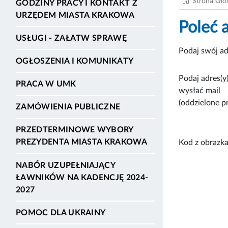
Strona Gł
GODZINY PRACY I KONTAKT Z
URZĘDEM MIASTA KRAKOWA
Poleć 
USŁUGI - ZAŁATW SPRAWĘ
Podaj swój ad
OGŁOSZENIA I KOMUNIKATY
Podaj adres(y)
PRACA W UMK
wysłać mail
(oddzielone p
ZAMÓWIENIA PUBLICZNE
PRZEDTERMINOWE WYBORY
PREZYDENTA MIASTA KRAKOWA
Kod z obrazka
NABÓR UZUPEŁNIAJĄCY
ŁAWNIKÓW NA KADENCJĘ 2024-
2027
POMOC DLA UKRAINY