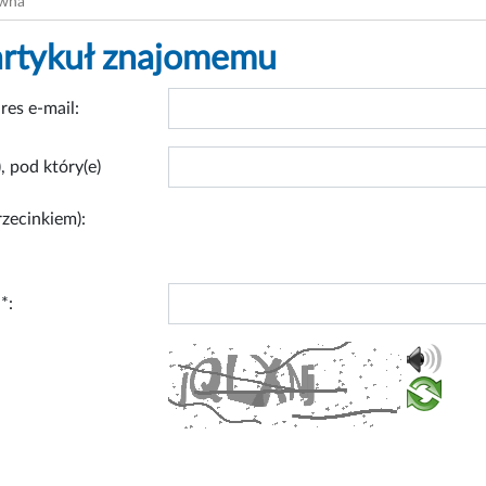
ówna
artykuł znajomemu
res e-mail:
, pod który(e)
rzecinkiem):
*: