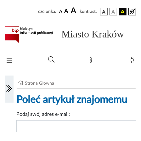
A
A
czcionka:
A
kontrast:
Miasto Kraków
Strona Główna
Poleć artykuł znajomemu
Podaj swój adres e-mail: