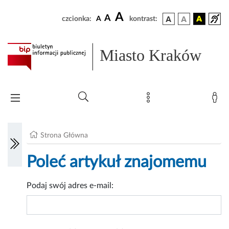
A
A
czcionka:
A
kontrast:
Miasto Kraków
Strona Główna
Poleć artykuł znajomemu
Podaj swój adres e-mail: