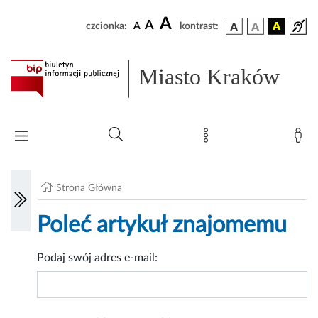
A
A
czcionka:
A
kontrast:
Miasto Kraków
Strona Główna
Poleć artykuł znajomemu
Podaj swój adres e-mail: