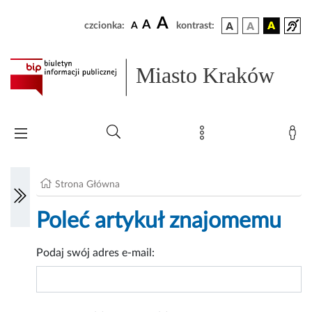
A
A
czcionka:
A
kontrast:
Miasto Kraków
Strona Główna
Poleć artykuł znajomemu
Podaj swój adres e-mail: