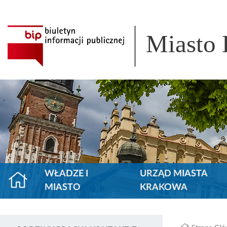
Miasto
WŁADZE I
URZĄD MIASTA
MIASTO
KRAKOWA