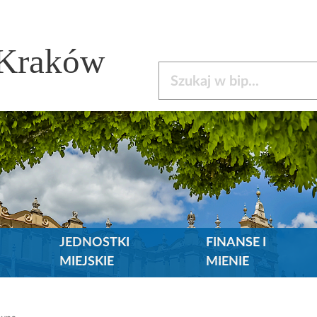
 Kraków
Szukaj w bip
JEDNOSTKI
FINANSE I
MIEJSKIE
MIENIE