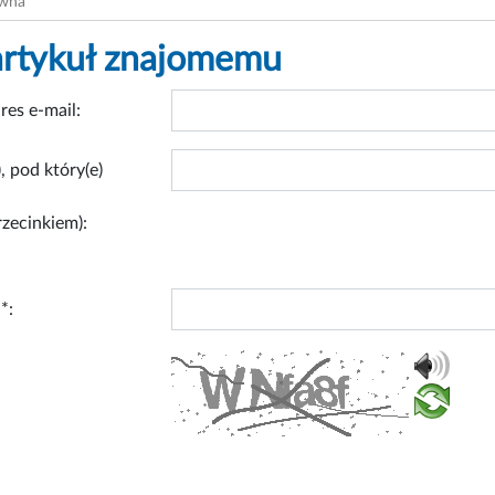
ówna
artykuł znajomemu
res e-mail:
, pod który(e)
rzecinkiem):
*: