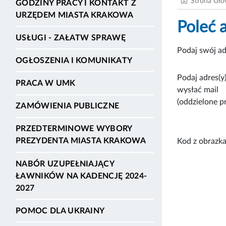
Strona Gł
GODZINY PRACY I KONTAKT Z
URZĘDEM MIASTA KRAKOWA
Poleć 
USŁUGI - ZAŁATW SPRAWĘ
Podaj swój ad
OGŁOSZENIA I KOMUNIKATY
Podaj adres(y)
PRACA W UMK
wysłać mail
(oddzielone p
ZAMÓWIENIA PUBLICZNE
PRZEDTERMINOWE WYBORY
PREZYDENTA MIASTA KRAKOWA
Kod z obrazka
NABÓR UZUPEŁNIAJĄCY
ŁAWNIKÓW NA KADENCJĘ 2024-
2027
POMOC DLA UKRAINY