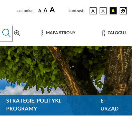
A
A
czcionka:
A
kontrast:
MAPA STRONY
ZALOGUJ
STRATEGIE, POLITYKI,
E-
PROGRAMY
URZĄD