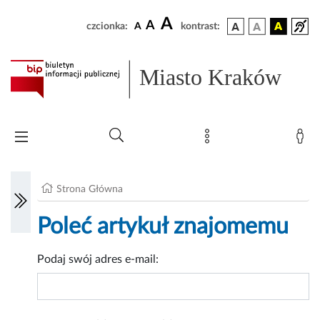
A
A
czcionka:
A
kontrast:
Miasto Kraków
Strona Główna
Poleć artykuł znajomemu
Podaj swój adres e-mail: