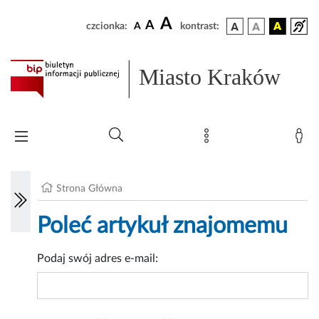
A
A
czcionka:
A
kontrast:
Miasto Kraków
Strona Główna
Poleć artykuł znajomemu
Podaj swój adres e-mail: