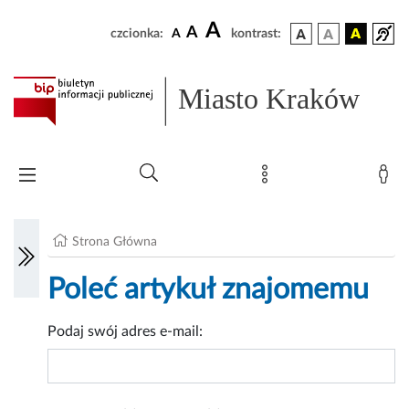
A
A
czcionka:
A
kontrast:
Miasto Kraków
Strona Główna
Poleć artykuł znajomemu
Podaj swój adres e-mail: