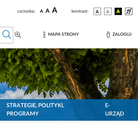
A
A
czcionka:
A
kontrast:
MAPA STRONY
ZALOGUJ
STRATEGIE, POLITYKI,
E-
PROGRAMY
URZĄD