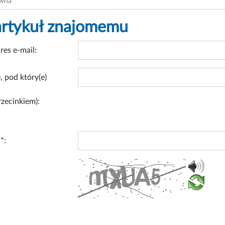
ówna
artykuł znajomemu
res e-mail:
, pod który(e)
rzecinkiem):
*: