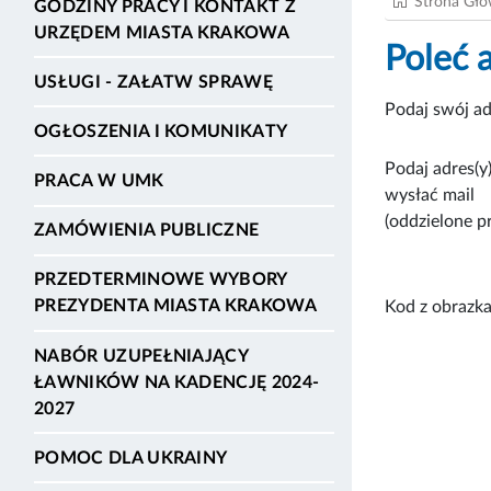
Strona Gł
GODZINY PRACY I KONTAKT Z
URZĘDEM MIASTA KRAKOWA
Poleć 
USŁUGI - ZAŁATW SPRAWĘ
Podaj swój ad
OGŁOSZENIA I KOMUNIKATY
Podaj adres(y)
PRACA W UMK
wysłać mail
(oddzielone p
ZAMÓWIENIA PUBLICZNE
PRZEDTERMINOWE WYBORY
PREZYDENTA MIASTA KRAKOWA
Kod z obrazka
NABÓR UZUPEŁNIAJĄCY
ŁAWNIKÓW NA KADENCJĘ 2024-
2027
POMOC DLA UKRAINY