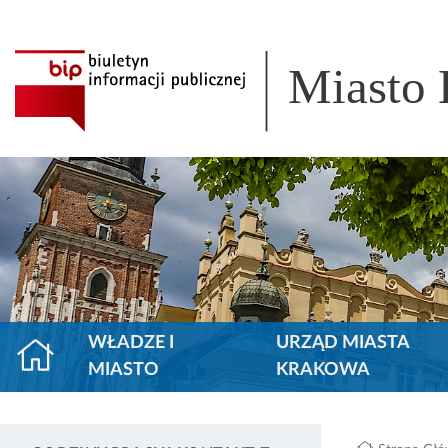
Miasto
WŁADZE I
URZĄD MIASTA
MIASTO
KRAKOWA