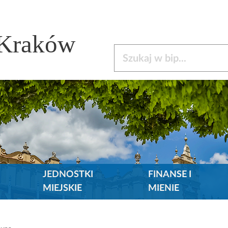
 Kraków
Szukaj w bip
JEDNOSTKI
FINANSE I
MIEJSKIE
MIENIE