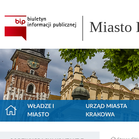
Miasto
WŁADZE I
URZĄD MIASTA
MIASTO
KRAKOWA