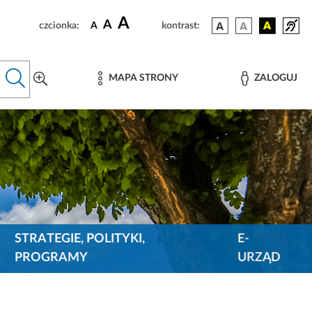
A
A
czcionka:
A
kontrast:
MAPA STRONY
ZALOGUJ
STRATEGIE, POLITYKI,
E-
PROGRAMY
URZĄD