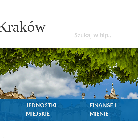
 Kraków
Szukaj w bip
JEDNOSTKI
FINANSE I
MIEJSKIE
MIENIE