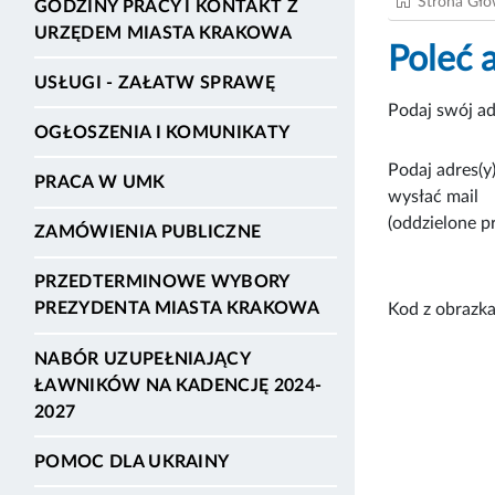
Strona Gł
GODZINY PRACY I KONTAKT Z
URZĘDEM MIASTA KRAKOWA
Poleć 
USŁUGI - ZAŁATW SPRAWĘ
Podaj swój ad
OGŁOSZENIA I KOMUNIKATY
Podaj adres(y)
PRACA W UMK
wysłać mail
(oddzielone p
ZAMÓWIENIA PUBLICZNE
PRZEDTERMINOWE WYBORY
PREZYDENTA MIASTA KRAKOWA
Kod z obrazka
NABÓR UZUPEŁNIAJĄCY
ŁAWNIKÓW NA KADENCJĘ 2024-
2027
POMOC DLA UKRAINY