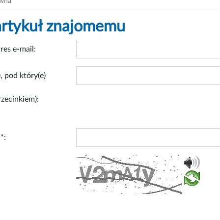
ówna
artykuł znajomemu
res e-mail:
, pod który(e)
rzecinkiem):
*: