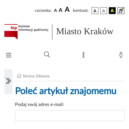
A
A
czcionka:
A
kontrast:
Miasto Kraków
Strona Główna
Poleć artykuł znajomemu
Podaj swój adres e-mail: