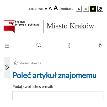
A
A
czcionka:
A
kontrast:
Miasto Kraków
Strona Główna
Poleć artykuł znajomemu
Podaj swój adres e-mail: