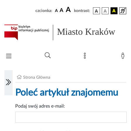
A
A
czcionka:
A
kontrast:
Miasto Kraków
Strona Główna
Poleć artykuł znajomemu
Podaj swój adres e-mail: