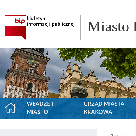
Miasto
WŁADZE I
URZĄD MIASTA
MIASTO
KRAKOWA