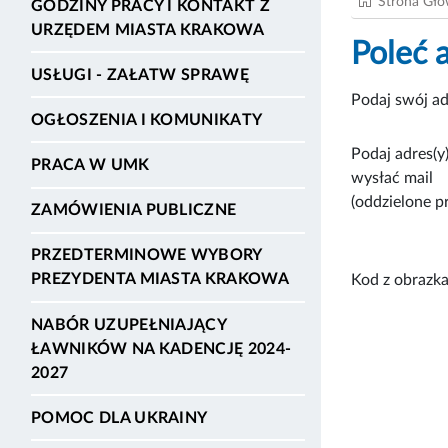
Strona Gł
GODZINY PRACY I KONTAKT Z
URZĘDEM MIASTA KRAKOWA
Poleć 
USŁUGI - ZAŁATW SPRAWĘ
Podaj swój ad
OGŁOSZENIA I KOMUNIKATY
Podaj adres(y)
PRACA W UMK
wysłać mail
(oddzielone p
ZAMÓWIENIA PUBLICZNE
PRZEDTERMINOWE WYBORY
PREZYDENTA MIASTA KRAKOWA
Kod z obrazka
NABÓR UZUPEŁNIAJĄCY
ŁAWNIKÓW NA KADENCJĘ 2024-
2027
POMOC DLA UKRAINY