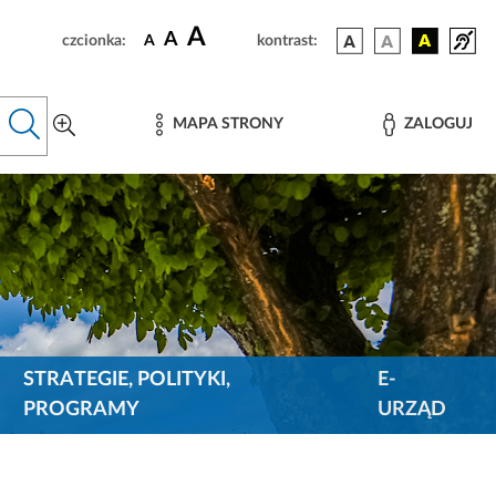
A
A
czcionka:
A
kontrast:
MAPA STRONY
ZALOGUJ
STRATEGIE, POLITYKI,
E-
PROGRAMY
URZĄD