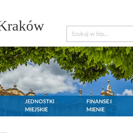
 Kraków
Szukaj w bip
JEDNOSTKI
FINANSE I
MIEJSKIE
MIENIE