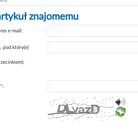
ówna
artykuł znajomemu
res e-mail:
, pod który(e)
rzecinkiem):
*: