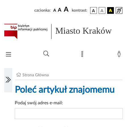
A
A
czcionka:
A
kontrast:
Miasto Kraków
Strona Główna
Poleć artykuł znajomemu
Podaj swój adres e-mail: