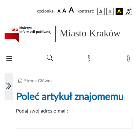
A
A
czcionka:
A
kontrast:
Miasto Kraków
Strona Główna
Poleć artykuł znajomemu
Podaj swój adres e-mail: