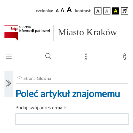
A
A
czcionka:
A
kontrast:
Miasto Kraków
Strona Główna
Poleć artykuł znajomemu
Podaj swój adres e-mail: