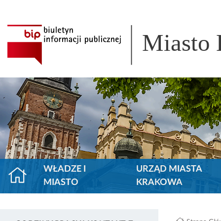
Miasto
WŁADZE I
URZĄD MIASTA
MIASTO
KRAKOWA