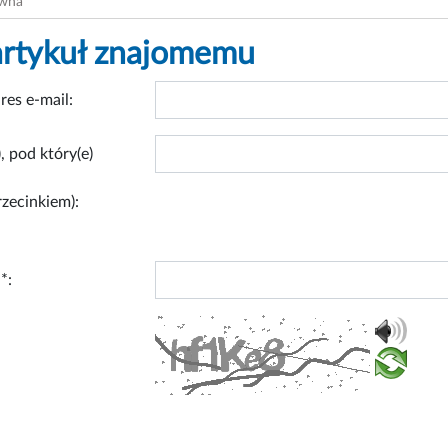
ówna
artykuł znajomemu
res e-mail:
, pod który(e)
rzecinkiem):
*: