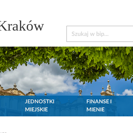
 Kraków
Szukaj w bip
JEDNOSTKI
FINANSE I
MIEJSKIE
MIENIE