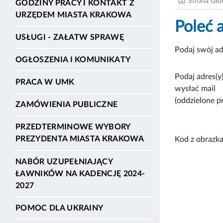
Strona Gł
GODZINY PRACY I KONTAKT Z
URZĘDEM MIASTA KRAKOWA
Poleć 
USŁUGI - ZAŁATW SPRAWĘ
Podaj swój ad
OGŁOSZENIA I KOMUNIKATY
Podaj adres(y)
PRACA W UMK
wysłać mail
(oddzielone p
ZAMÓWIENIA PUBLICZNE
PRZEDTERMINOWE WYBORY
PREZYDENTA MIASTA KRAKOWA
Kod z obrazka
NABÓR UZUPEŁNIAJĄCY
ŁAWNIKÓW NA KADENCJĘ 2024-
2027
POMOC DLA UKRAINY