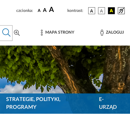
A
A
czcionka:
A
kontrast:
MAPA STRONY
ZALOGUJ
STRATEGIE, POLITYKI,
E-
PROGRAMY
URZĄD