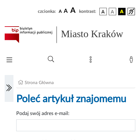
A
A
czcionka:
A
kontrast:
Miasto Kraków
Strona Główna
Poleć artykuł znajomemu
Podaj swój adres e-mail: