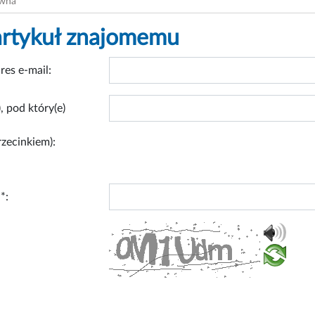
ówna
artykuł znajomemu
res e-mail:
, pod który(e)
rzecinkiem):
*: