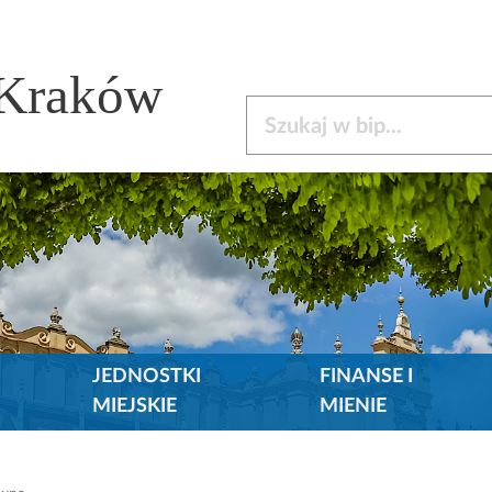
 Kraków
Szukaj w bip
JEDNOSTKI
FINANSE I
MIEJSKIE
MIENIE