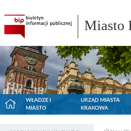
Miasto
WŁADZE I
URZĄD MIASTA
MIASTO
KRAKOWA