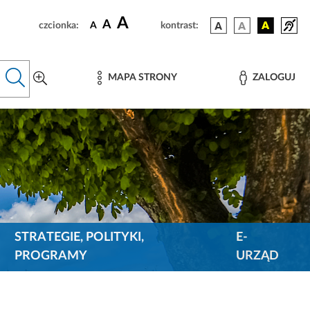
A
A
czcionka:
A
kontrast:
MAPA STRONY
ZALOGUJ
STRATEGIE, POLITYKI,
E-
PROGRAMY
URZĄD