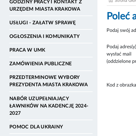
Strona Gł
GODZINY PRACY I KONTAKT Z
URZĘDEM MIASTA KRAKOWA
Poleć 
USŁUGI - ZAŁATW SPRAWĘ
Podaj swój ad
OGŁOSZENIA I KOMUNIKATY
Podaj adres(y)
PRACA W UMK
wysłać mail
(oddzielone p
ZAMÓWIENIA PUBLICZNE
PRZEDTERMINOWE WYBORY
PREZYDENTA MIASTA KRAKOWA
Kod z obrazka
NABÓR UZUPEŁNIAJĄCY
ŁAWNIKÓW NA KADENCJĘ 2024-
2027
POMOC DLA UKRAINY