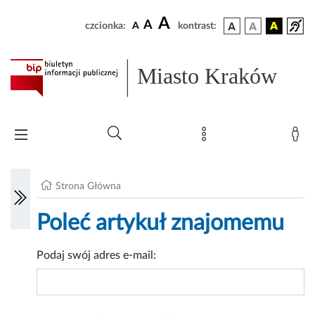
A
A
czcionka:
A
kontrast:
Miasto Kraków
Strona Główna
Poleć artykuł znajomemu
Podaj swój adres e-mail: