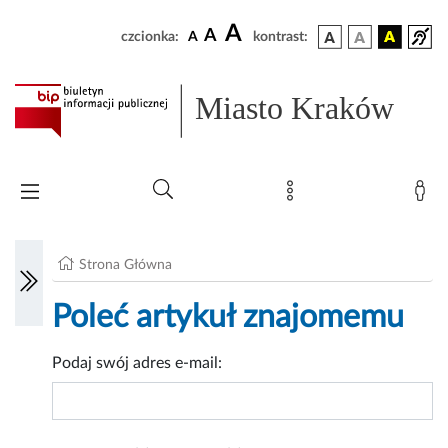
A
A
czcionka:
A
kontrast:
Miasto Kraków
Strona Główna
Poleć artykuł znajomemu
Podaj swój adres e-mail: