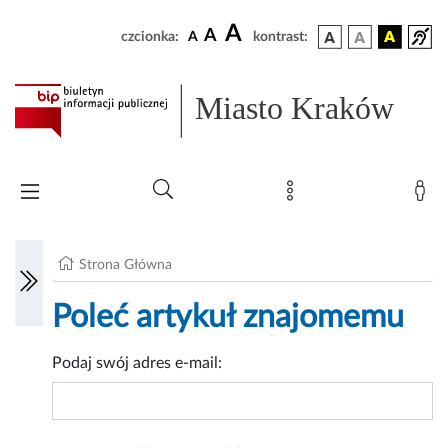
A
A
czcionka:
A
kontrast:
Miasto Kraków
Strona Główna
Poleć artykuł znajomemu
Podaj swój adres e-mail: