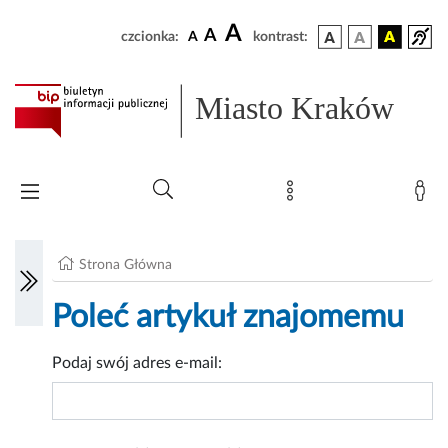
A
A
czcionka:
A
kontrast:
Miasto Kraków
Strona Główna
Poleć artykuł znajomemu
Podaj swój adres e-mail: