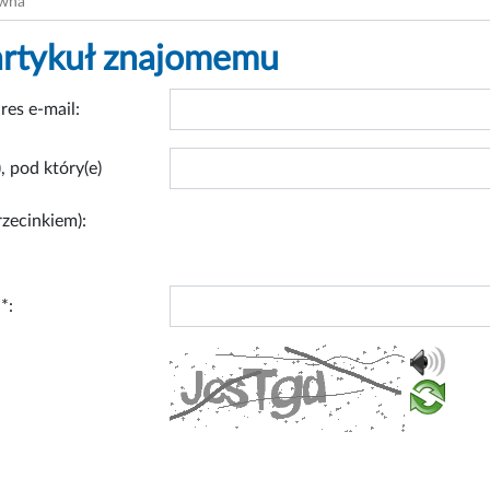
ówna
artykuł znajomemu
res e-mail:
, pod który(e)
rzecinkiem):
*: