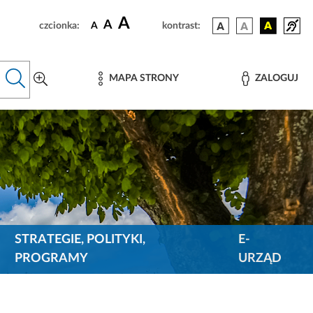
A
A
czcionka:
A
kontrast:
MAPA STRONY
ZALOGUJ
STRATEGIE, POLITYKI,
E-
PROGRAMY
URZĄD