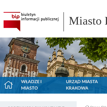
Miasto
WŁADZE I
URZĄD MIASTA
MIASTO
KRAKOWA