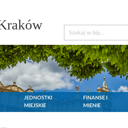
 Kraków
Szukaj w bip
JEDNOSTKI
FINANSE I
MIEJSKIE
MIENIE