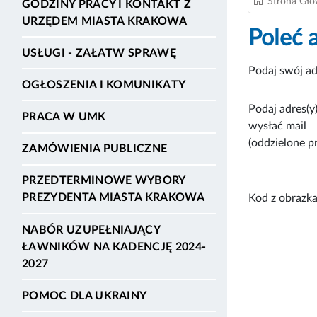
Strona Gł
GODZINY PRACY I KONTAKT Z
URZĘDEM MIASTA KRAKOWA
Poleć 
USŁUGI - ZAŁATW SPRAWĘ
Podaj swój ad
OGŁOSZENIA I KOMUNIKATY
Podaj adres(y)
PRACA W UMK
wysłać mail
(oddzielone p
ZAMÓWIENIA PUBLICZNE
PRZEDTERMINOWE WYBORY
PREZYDENTA MIASTA KRAKOWA
Kod z obrazka
NABÓR UZUPEŁNIAJĄCY
ŁAWNIKÓW NA KADENCJĘ 2024-
2027
POMOC DLA UKRAINY